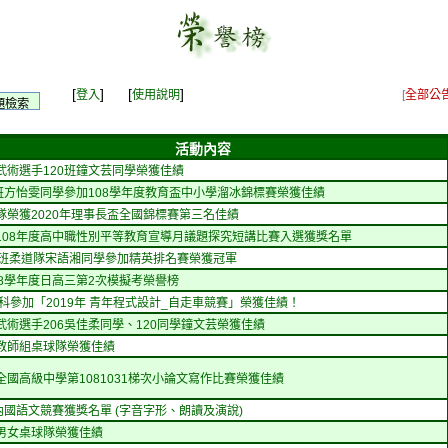
[
] [
]
登入
使用說明
[
全部公
活動內容
武術選手120班鐘文芸同學榮獲佳績
3班方怡雯同學參加108學年度教育盃中小學溜冰錦標賽榮獲佳績
隊榮獲2020年理事長盃全國錦標賽第三名佳績
108年度高中職性別平等教育宣導月議題探究短講比賽入選獲獎名單
8班柔道隊宋語湘同學參加精英排名賽榮獲冠軍
08學年度日高三第2次模擬考榮譽榜
處科參加「2019年 青年程式設計_自走車競賽」榮獲佳績！
武術選手206吳佳柔同學、120同學鐘文芸榮獲佳績
教師組桌球隊榮獲佳績
全國高級中學第1081031梯次小論文寫作比賽榮獲佳績
校內國語文競賽獲獎名單 (字音字形、朗讀及演說)
男女桌球隊榮獲佳績