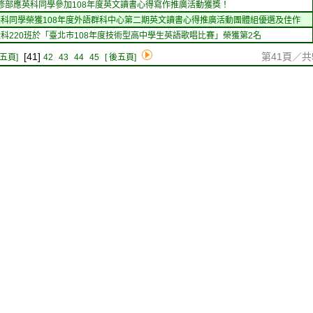
修部應英科同學參加108年度英文讀書心得寫作推廣活動獲獎！
應英科同學榮獲108年度外語群科中心第二期英文讀書心得推廣活動團體組優選及佳作
廣設科220班於「臺北市108年度技術型高中學生英語歌唱比賽」榮獲第2名
[41]
第41頁／共
前五頁]
42
43
44
45
[ 後五頁]