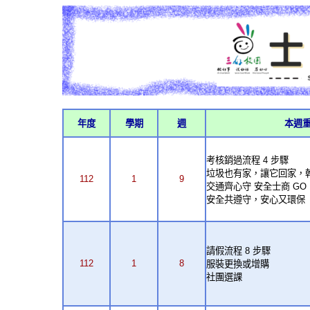
年度
學期
週
本週
考核銷過流程 4 步驟
垃圾也有家，讓它回家，
112
1
9
交通齊心守 安全士商 GO
安全共遵守，安心又環
請假流程 8 步驟
112
1
8
服裝更換或增購
社團選課