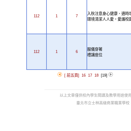
入秋注意身心健康、適時
112
1
7
環境清潔人人愛，愛護
服儀穿著
112
1
6
禮讓座位
[ 前五頁]
16
17
18
[19]
以上文章僅供校內學生閱讀及教學用途使
臺北市立士林高級商業職業學校 學務處