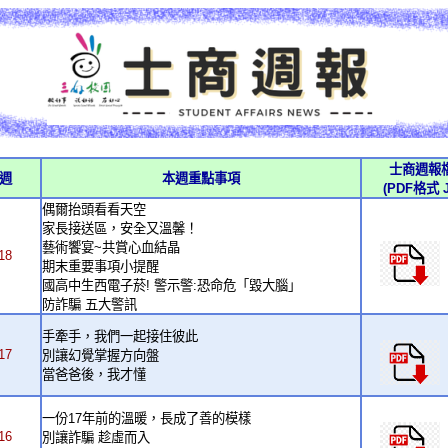
士商週報
週
本週重點事項
(PDF格式 
偶爾抬頭看看天空
家長接送區，安全又溫馨！
藝術饗宴~共賞心血結晶
18
期末重要事項小提醒
國高中生西電子菸! 警示警:恐命危「毀大腦」
防詐騙 五大警訊
手牽手，我們一起接住彼此
17
別讓幻覺掌握方向盤
當爸爸後，我才懂
一份17年前的溫暖，長成了善的模樣
16
別讓詐騙 趁虛而入