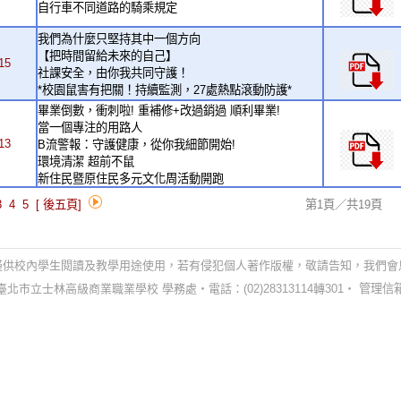
自行車不同道路的騎乘規定
我們為什麼只堅持其中一個方向
【把時間留給未來的自己】
15
社課安全，由你我共同守護！
*校園鼠害有把關！持續監測，27處熱點滾動防護*
畢業倒數，衝刺啦! 重補修+改過銷過 順利畢業!
當一個專注的用路人
13
B流警報：守護健康，從你我細節開始!
環境清潔 超前不鼠
新住民暨原住民多元文化周活動開跑
3
4
5
[ 後五頁]
第1頁／共19頁
僅供校內學生閱讀及教學用途使用，若有侵犯個人著作版權，敬請告知，我們會
臺北市立士林高級商業職業學校 學務處‧電話：(02)28313114轉301‧
管理信